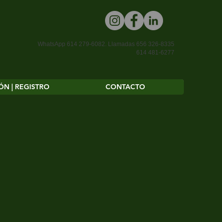
WhatsApp 614 279-6082.
Llamadas 656 326-8335
614 481-6277
ÓN | REGISTRO
CONTACTO