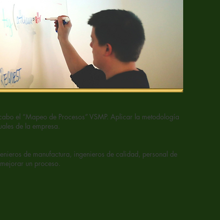
 cabo el “Mapeo de Procesos” VSMP. Aplicar la metodología
uales de la empresa.
genieros de manufactura, ingenieros de calidad, personal de
 mejorar un proceso.