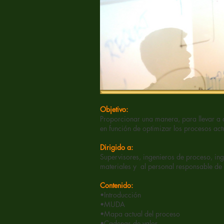
Objetivo:
Proporcionar una manera, para llevar a
en función de optimizar los procesos act
Dirigido a:
Supervisores, ingenieros de proceso, in
materiales y al personal responsable de
Contenido:
•Introducción
•MUDA
•Mapa actual del proceso
•Cadenas de valor