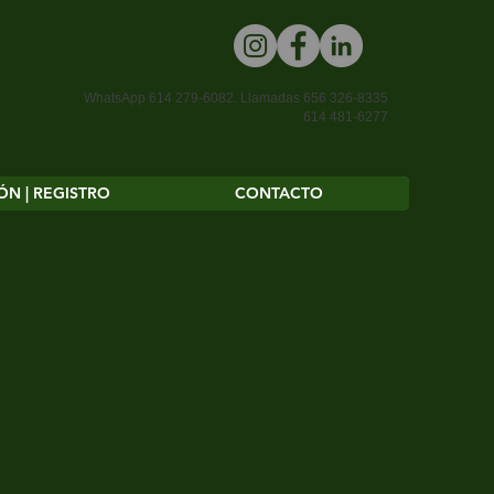
WhatsApp 614 279-6082.
Llamadas 656 326-8335
614 481-6277
ÓN | REGISTRO
CONTACTO