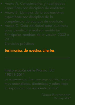
Anexo A. Conocimientos y habilidades
específicas por disciplina de auditores
Anexo B. Ejemplos de la evaluaciones
específicas por disciplina de la
competencia de equipos de auditoría
Anexo C. Guía adicional para auditores
para planificar y realizar auditorías
Principales cambios de la versión 2002 a
2011
Ejercicios prácticos
Testimonios de nuestros clientes
Interpretación de la Norma ISO
19011:2011
La experiencia fue muy agradable, temas
muy entendibles, dinámicos y sobre todo
la expositora con excelente actitud.
Diana Bustamante
Century Mold