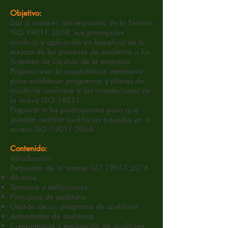
Objetivo:
Dar a conocer los requisitos de la Norma
ISO 19011:2018, sus principales
cambios y aplicación en beneficio de la
mejora de los procesos de auditoría a los
Sistemas de Gestión de la empresa.
Proporcionar la capacitación necesaria
para establecer programas y planes de
auditoría conforme a las orientaciones de
la nueva ISO 19011.
Preparar a los participantes para que
puedan realizar auditorías basados en la
norma ISO 19011:2018.
Contenido:
Introducción
Requisitos de la norma ISO 19011:2018
Alcance
Términos y definiciones
Principios de auditoría
Gestión de un programa de auditoría
Actividades de auditoría
Competencia y evaluación de auditores