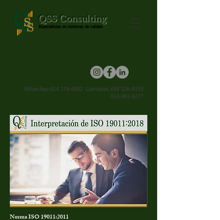
QSS Consulting
Especialistas en sistemas de calidad
WhatsApp 614
279-6082
.
Llamadas
656 326-8335
614 481-6277
Norma ISO 19011:2011