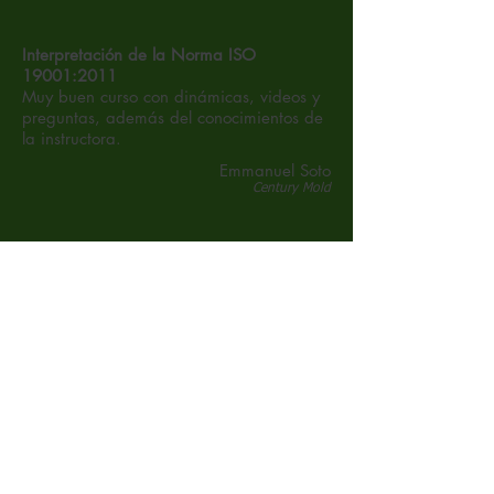
Interpretación de la Norma ISO
19001:2011
Muy buen curso con dinámicas, videos y
preguntas, además del conocimientos de
la instructora.
Emmanuel Soto
Century Mold
Interpretación de la Norma ISO
19011:2011
Me gustó el curso porque no solo está
dividido el contenido, sino porque se
agregaron correctamente las dinámicas
de forma intermedia para no
hacer pesado el curso.
Oscar Aguirre
Autoconectores de Chihuahua